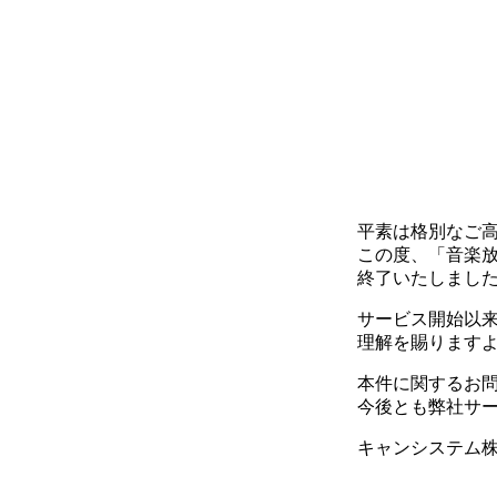
平素は格別なご
この度、「音楽放
終了いたしまし
サービス開始以
理解を賜ります
本件に関するお
今後とも弊社サ
キャンシステム